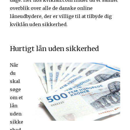
dage. Her hos kviklån.com finder du et samlet
overblik over alle de danske online
låneudbydere, der er villige til at tilbyde dig
kviklån uden sikkerhed.
Hurtigt lån uden sikkerhed
Når
du
skal
søge
om et
lån
uden
sikke