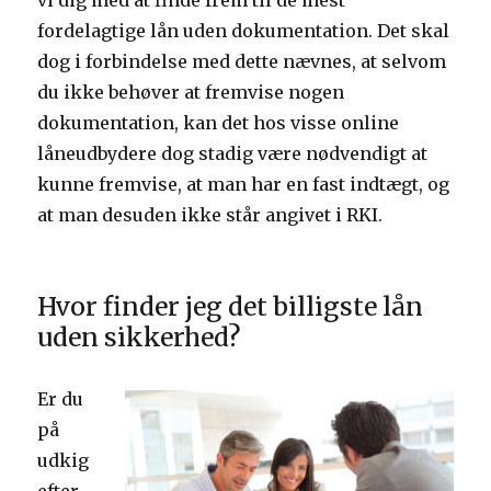
vi dig med at finde frem til de mest
fordelagtige lån uden dokumentation. Det skal
dog i forbindelse med dette nævnes, at selvom
du ikke behøver at fremvise nogen
dokumentation, kan det hos visse online
låneudbydere dog stadig være nødvendigt at
kunne fremvise, at man har en fast indtægt, og
at man desuden ikke står angivet i RKI.
Hvor finder jeg det billigste lån
uden sikkerhed?
Er du
på
udkig