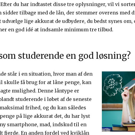
. Efter du har indtastet disse tre oplysninger, vil vi sort
n sidder tilbage med de lån, der stemmer overens med di
 at udvælge lige akkurat de udbydere, du bedst synes om,
r her en god idé at indsamle minimum tre tilbud.
 som studerende en god løsning?
e står i en situation, hvor man af den
l skulle få brug for at låne penge, kan
lagte mulighed. Denne låntype er
blandt studerende i løbet af de seneste
 maksimal frihed, og du kan således
penge på lige akkurat det, du har lyst
n ny smartphone, mad, indskud til en
lt fjerde. En anden fordel ved kviklån