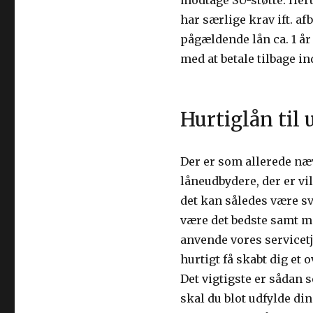
modtage SU-støtte. Her
har særlige krav ift. a
pågældende lån ca. 1 år
med at betale tilbage ind
Hurtiglån til
Der er som allerede næ
låneudbydere, der er vill
det kan således være svæ
være det bedste samt me
anvende vores servicet
hurtigt få skabt dig et
Det vigtigste er sådan s
skal du blot udfylde di