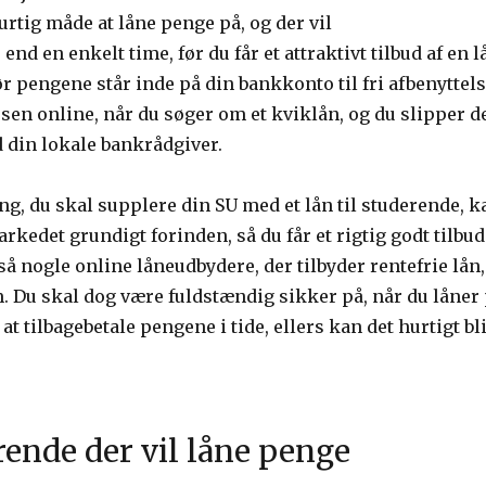
 hurtig måde at låne penge på, og der vil
nd en enkelt time, før du får et attraktivt tilbud af en
ør pengene står inde på din bankkonto til fri afbenyttel
en online, når du søger om et kviklån, og du slipper de
din lokale bankrådgiver.
ng, du skal supplere din SU med et lån til studerende, k
rkedet grundigt forinden, så du får et rigtig godt tilbud
så nogle online låneudbydere, der tilbyder rentefrie lån,
. Du skal dog være fuldstændig sikker på, når du låne
l at tilbagebetale pengene i tide, ellers kan det hurtigt bl
rende der vil låne penge