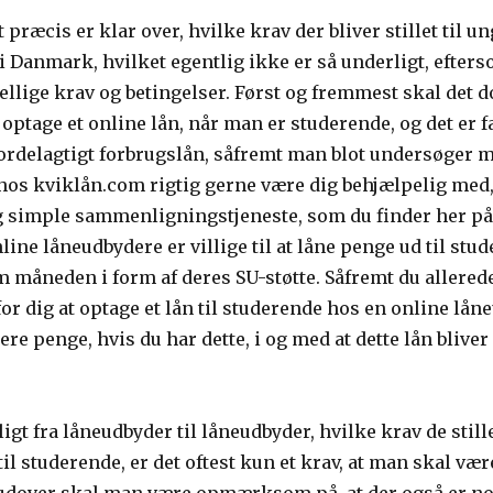
lt præcis er klar over, hvilke krav der bliver stillet til 
 i Danmark, hvilket egentlig ikke er så underligt, efter
llige krav og betingelser. Først og fremmest skal det dog
 optage et online lån, når man er studerende, og det er f
g fordelagtigt forbrugslån, såfremt man blot undersøger
r hos kviklån.com rigtig gerne være dig behjælpelig med,
g simple sammenligningstjeneste, som du finder her på 
ne låneudbydere er villige til at låne penge ud til stude
 måneden i form af deres SU-støtte. Såfremt du allerede 
or dig at optage et lån til studerende hos en online låne
lere penge, hvis du har dette, i og med at dette lån blive
igt fra låneudbyder til låneudbyder, hvilke krav de still
il studerende, er det oftest kun et krav, at man skal være 