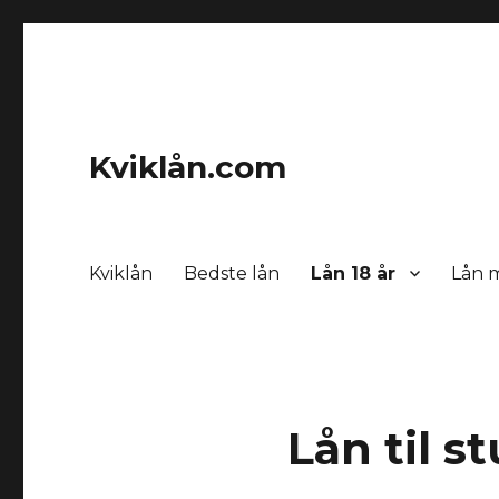
Kviklån.com
Kviklån
Bedste lån
Lån 18 år
Lån 
Lån til 