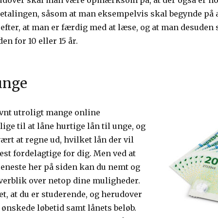
udover skal man være opmærksom på, at der også er no
fbetalingen, såsom at man eksempelvis skal begynde på a
 efter, at man er færdig med at læse, og at man desuden 
en for 10 eller 15 år.
 unge
vnt utroligt mange online
ige til at låne hurtige lån til unge, og
rt at regne ud, hvilket lån der vil
st fordelagtige for dig. Men ved at
jeneste her på siden kan du nemt og
 overblik over netop dine muligheder.
et, at du er studerende, og herudover
n ønskede løbetid samt lånets beløb.