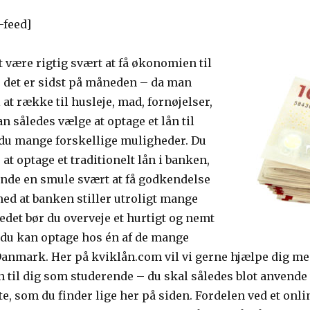
-feed]
være rigtig svært at få økonomien til
r det er sidst på måneden – da man
 at række til husleje, mad, fornøjelser,
n således vælge at optage et lån til
 du mange forskellige muligheder. Du
t optage et traditionelt lån i banken,
nde en smule svært at få godkendelse
 med at banken stiller utroligt mange
tedet bør du overveje et hurtigt og nemt
 du kan optage hos én af de mange
anmark. Her på kviklån.com vil vi gerne hjælpe dig med 
n til dig som studerende – du skal således blot anvende
 som du finder lige her på siden. Fordelen ved et online