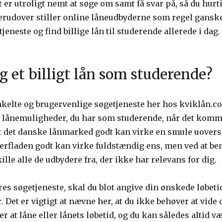
t er utroligt nemt at søge om samt få svar på, så du hur
rudover stiller online låneudbyderne som regel ganske 
jeneste og find billige lån til studerende allerede i dag.
g et billigt lån som studerende?
kelte og brugervenlige søgetjeneste her hos kviklån.co
 lånemuligheder, du har som studerende, når det kommer
t det danske lånmarked godt kan virke en smule uoversk
rfladen godt kan virke fuldstændig ens, men ved at beny
ille alle de udbydere fra, der ikke har relevans for dig.
es søgetjeneste, skal du blot angive din ønskede løbeti
. Det er vigtigt at nævne her, at du ikke behøver at vide
 at låne eller lånets løbetid, og du kan således altid væ