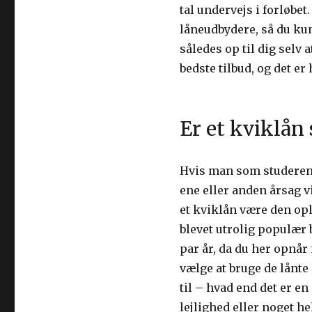
tal undervejs i forløbet
låneudbydere, så du ku
således op til dig selv
bedste tilbud, og det e
Er et kviklån
Hvis man som studerend
ene eller anden årsag vi
et kviklån være den op
blevet utrolig populær 
par år, da du her opnår
vælge at bruge de lånte 
til – hvad end det er e
lejlighed eller noget he