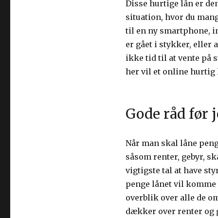
Disse hurtige lån er den
situation, hvor du mang
til en ny smartphone, in
er gået i stykker, eller
ikke tid til at vente på s
her vil et online hurtig
Gode råd før j
Når man skal låne penge
såsom renter, gebyr, sk
vigtigste tal at have st
penge lånet vil komme ti
overblik over alle de o
dækker over renter og g