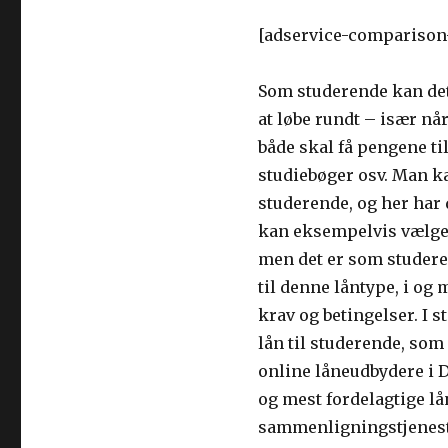
[adservice-comparison
Som studerende kan det 
at løbe rundt – især nå
både skal få pengene til
studiebøger osv. Man ka
studerende, og her har
kan eksempelvis vælge a
men det er som studere
til denne låntype, i og
krav og betingelser. I s
lån til studerende, som
online låneudbydere i D
og mest fordelagtige lå
sammenligningstjeneste,