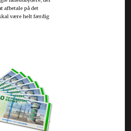
gle låneudbydere, der
t afbetale på det
skal være helt færdig