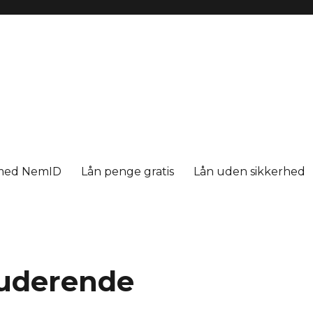
med NemID
Lån penge gratis
Lån uden sikkerhed
studerende