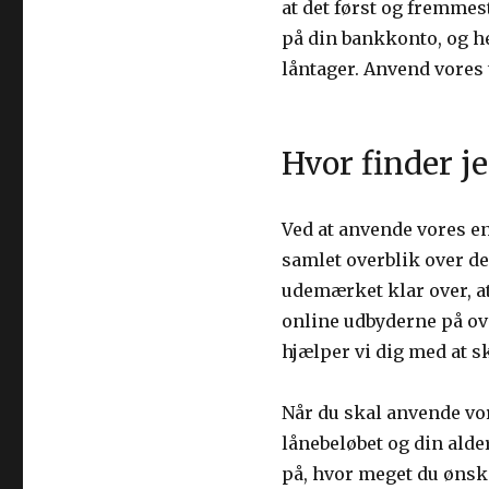
at det først og fremmes
på din bankkonto, og he
låntager. Anvend vores t
Hvor finder je
Ved at anvende vores en
samlet overblik over de
udemærket klar over, a
online udbyderne på ove
hjælper vi dig med at sk
Når du skal anvende vor
lånebeløbet og din alder
på, hvor meget du ønsker