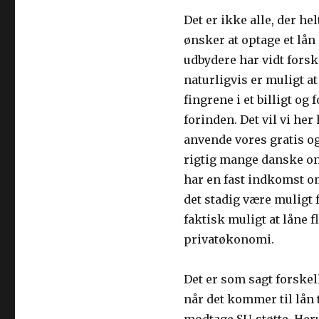
Det er ikke alle, der he
ønsker at optage et lån
udbydere har vidt forske
naturligvis er muligt at
fingrene i et billigt o
forinden. Det vil vi he
anvende vores gratis o
rigtig mange danske onli
har en fast indkomst om
det stadig være muligt f
faktisk muligt at låne f
privatøkonomi.
Det er som sagt forskell
når det kommer til lån t