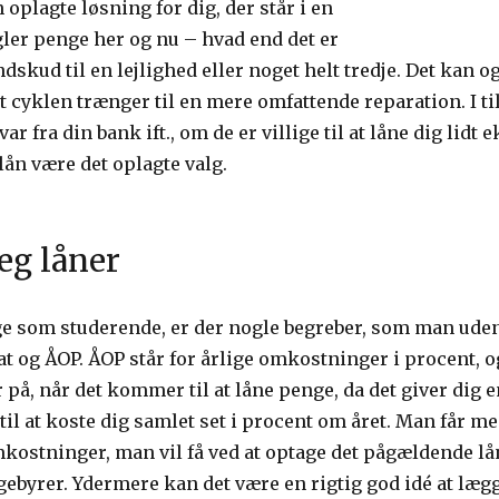
 oplagte løsning for dig, der står i en
ler penge her og nu – hvad end det er
dskud til en lejlighed eller noget helt tredje. Det kan o
 at cyklen trænger til en mere omfattende reparation. I t
var fra din bank ift., om de er villige til at låne dig lidt 
 lån være det oplagte valg.
eg låner
 som studerende, er der nogle begreber, som man uden t
at og ÅOP. ÅOP står for årlige omkostninger i procent, og
yr på, når det kommer til at låne penge, da det giver dig
l at koste dig samlet set i procent om året. Man får med
mkostninger, man vil få ved at optage det pågældende lån
ebyrer. Ydermere kan det være en rigtig god idé at lægg