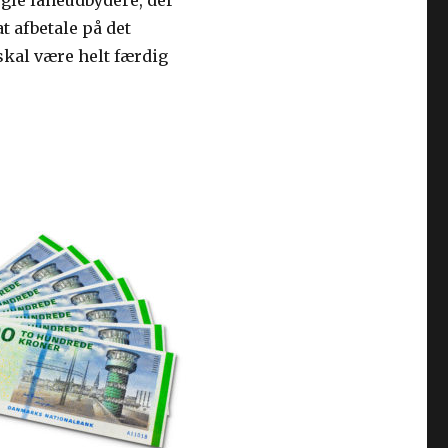
gle låneudbydere, der
t afbetale på det
skal være helt færdig