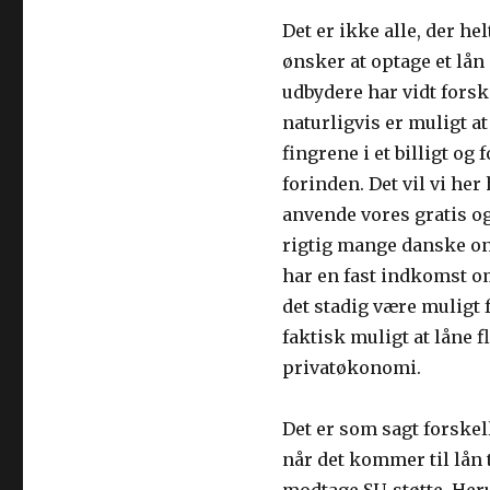
Det er ikke alle, der he
ønsker at optage et lån
udbydere har vidt forske
naturligvis er muligt at
fingrene i et billigt o
forinden. Det vil vi he
anvende vores gratis o
rigtig mange danske onli
har en fast indkomst om
det stadig være muligt f
faktisk muligt at låne f
privatøkonomi.
Det er som sagt forskell
når det kommer til lån t