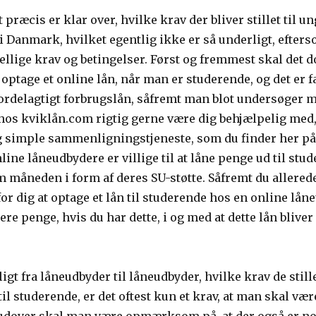
lt præcis er klar over, hvilke krav der bliver stillet til 
 i Danmark, hvilket egentlig ikke er så underligt, efter
llige krav og betingelser. Først og fremmest skal det dog
 optage et online lån, når man er studerende, og det er f
g fordelagtigt forbrugslån, såfremt man blot undersøger
r hos kviklån.com rigtig gerne være dig behjælpelig med,
g simple sammenligningstjeneste, som du finder her på 
ne låneudbydere er villige til at låne penge ud til stude
 måneden i form af deres SU-støtte. Såfremt du allerede 
or dig at optage et lån til studerende hos en online låne
lere penge, hvis du har dette, i og med at dette lån blive
igt fra låneudbyder til låneudbyder, hvilke krav de still
il studerende, er det oftest kun et krav, at man skal være 