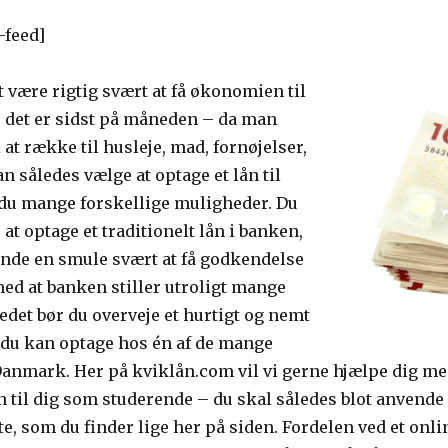
-feed]
være rigtig svært at få økonomien til
r det er sidst på måneden – da man
 at række til husleje, mad, fornøjelser,
n således vælge at optage et lån til
 du mange forskellige muligheder. Du
t optage et traditionelt lån i banken,
nde en smule svært at få godkendelse
 med at banken stiller utroligt mange
tedet bør du overveje et hurtigt og nemt
 du kan optage hos én af de mange
anmark. Her på kviklån.com vil vi gerne hjælpe dig med 
n til dig som studerende – du skal således blot anvende
 som du finder lige her på siden. Fordelen ved et online