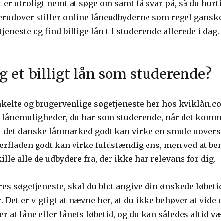
t er utroligt nemt at søge om samt få svar på, så du hur
rudover stiller online låneudbyderne som regel ganske 
jeneste og find billige lån til studerende allerede i dag.
g et billigt lån som studerende?
kelte og brugervenlige søgetjeneste her hos kviklån.co
 lånemuligheder, du har som studerende, når det kommer
t det danske lånmarked godt kan virke en smule uoversk
rfladen godt kan virke fuldstændig ens, men ved at beny
ille alle de udbydere fra, der ikke har relevans for dig.
es søgetjeneste, skal du blot angive din ønskede løbeti
. Det er vigtigt at nævne her, at du ikke behøver at vide
 at låne eller lånets løbetid, og du kan således altid væ