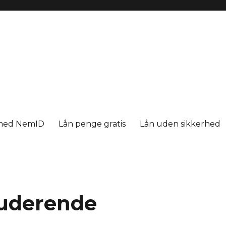
med NemID
Lån penge gratis
Lån uden sikkerhed
studerende