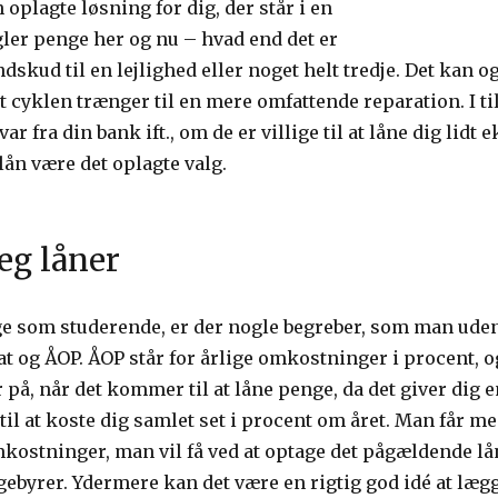
 oplagte løsning for dig, der står i en
ler penge her og nu – hvad end det er
dskud til en lejlighed eller noget helt tredje. Det kan o
 at cyklen trænger til en mere omfattende reparation. I t
var fra din bank ift., om de er villige til at låne dig lidt 
 lån være det oplagte valg.
eg låner
 som studerende, er der nogle begreber, som man uden t
at og ÅOP. ÅOP står for årlige omkostninger i procent, og
yr på, når det kommer til at låne penge, da det giver dig
l at koste dig samlet set i procent om året. Man får med
mkostninger, man vil få ved at optage det pågældende lån
ebyrer. Ydermere kan det være en rigtig god idé at lægg