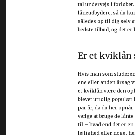
tal undervejs i forløbet
låneudbydere, så du ku
således op til dig selv
bedste tilbud, og det e
Er et kviklån
Hvis man som studerend
ene eller anden årsag vi
et kviklån være den op
blevet utrolig populær 
par år, da du her opnår
vælge at bruge de lånte 
til – hvad end det er e
lejlighed eller noget he