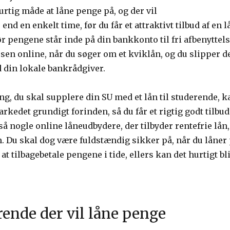
 hurtig måde at låne penge på, og der vil
nd en enkelt time, før du får et attraktivt tilbud af en
ør pengene står inde på din bankkonto til fri afbenyttel
en online, når du søger om et kviklån, og du slipper de
din lokale bankrådgiver.
ng, du skal supplere din SU med et lån til studerende, k
rkedet grundigt forinden, så du får et rigtig godt tilbud
så nogle online låneudbydere, der tilbyder rentefrie lån,
. Du skal dog være fuldstændig sikker på, når du låne
l at tilbagebetale pengene i tide, ellers kan det hurtigt bl
rende der vil låne penge