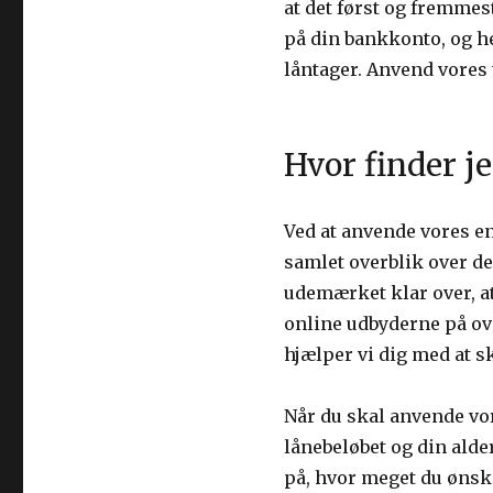
at det først og fremmes
på din bankkonto, og he
låntager. Anvend vores t
Hvor finder je
Ved at anvende vores en
samlet overblik over de
udemærket klar over, a
online udbyderne på ove
hjælper vi dig med at sk
Når du skal anvende vor
lånebeløbet og din alder
på, hvor meget du ønsker