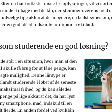
. Efter du har indtastet disse tre oplysninger, vil vi sort
n sidder tilbage med de lån, der stemmer overens med di
 at udvælge lige akkurat de udbydere, du bedst synes om,
r her en god idé at indsamle minimum tre tilbud.
 som studerende en god løsning?
e står i en situation, hvor man af den
l skulle få brug for at låne penge, kan
lagte mulighed. Denne låntype er
blandt studerende i løbet af de seneste
 maksimal frihed, og du kan således
penge på lige akkurat det, du har lyst
n ny smartphone, mad, indskud til en
lt fjerde. En anden fordel ved kviklån