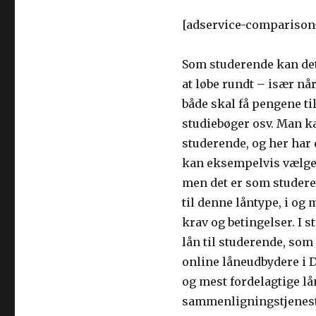
[adservice-comparison
Som studerende kan det 
at løbe rundt – især nå
både skal få pengene til
studiebøger osv. Man ka
studerende, og her har
kan eksempelvis vælge a
men det er som studere
til denne låntype, i og
krav og betingelser. I s
lån til studerende, som
online låneudbydere i D
og mest fordelagtige lå
sammenligningstjeneste,