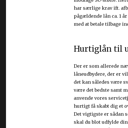
modtage SU-støtte. Her
har særlige krav ift. a
pågældende lån ca. 1 år
med at betale tilbage ind
Hurtiglån til
Der er som allerede næ
låneudbydere, der er vill
det kan således være svæ
være det bedste samt me
anvende vores servicet
hurtigt få skabt dig et
Det vigtigste er sådan s
skal du blot udfylde di