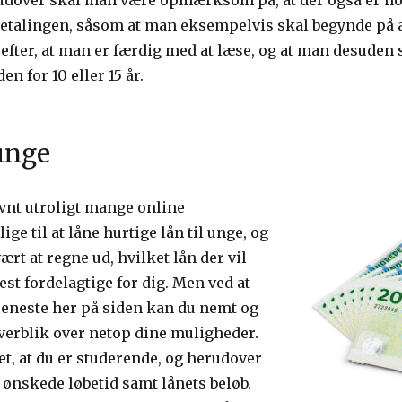
udover skal man være opmærksom på, at der også er no
fbetalingen, såsom at man eksempelvis skal begynde på a
 efter, at man er færdig med at læse, og at man desuden 
en for 10 eller 15 år.
 unge
vnt utroligt mange online
ige til at låne hurtige lån til unge, og
rt at regne ud, hvilket lån der vil
st fordelagtige for dig. Men ved at
jeneste her på siden kan du nemt og
 overblik over netop dine muligheder.
et, at du er studerende, og herudover
n ønskede løbetid samt lånets beløb.