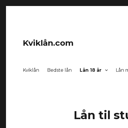
Kviklån.com
Kviklån
Bedste lån
Lån 18 år
Lån 
Lån til 