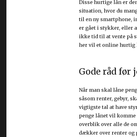
Disse hurtige lån er den
situation, hvor du mang
til en ny smartphone, in
er gået i stykker, eller
ikke tid til at vente på s
her vil et online hurtig
Gode råd før j
Når man skal låne penge
såsom renter, gebyr, sk
vigtigste tal at have st
penge lånet vil komme ti
overblik over alle de o
dækker over renter og g